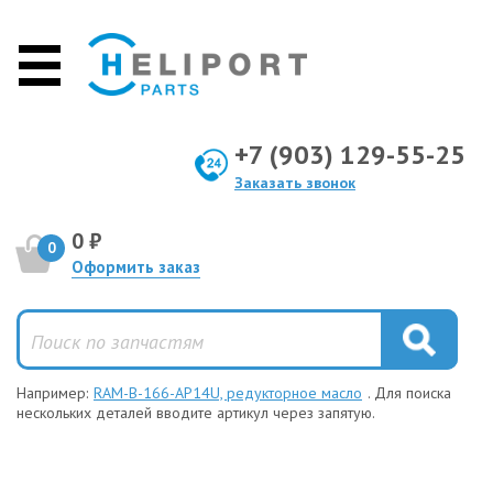
+7 (903) 129-55-25
Заказать звонок
0 ₽
0
Оформить заказ
Например:
RAM-B-166-AP14U, редукторное масло
. Для поиска
нескольких деталей вводите артикул через запятую.