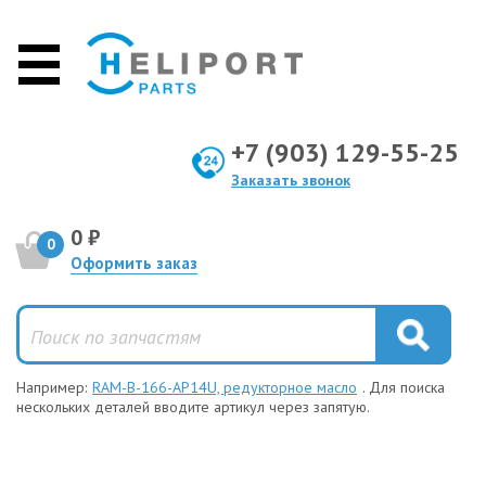
+7 (903) 129-55-25
Заказать звонок
0 ₽
0
Оформить заказ
Например:
RAM-B-166-AP14U, редукторное масло
. Для поиска
нескольких деталей вводите артикул через запятую.