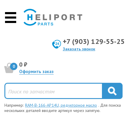
+7 (903) 129-55-25
Заказать звонок
0 ₽
0
Оформить заказ
Например:
RAM-B-166-AP14U, редукторное масло
. Для поиска
нескольких деталей вводите артикул через запятую.