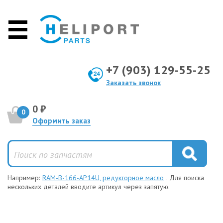
+7 (903) 129-55-25
Заказать звонок
0 ₽
0
Оформить заказ
Например:
RAM-B-166-AP14U, редукторное масло
. Для поиска
нескольких деталей вводите артикул через запятую.