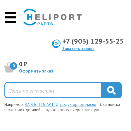
+7 (903) 129-55-25
Заказать звонок
0 ₽
0
Оформить заказ
Например:
RAM-B-166-AP14U, редукторное масло
. Для поиска
нескольких деталей вводите артикул через запятую.