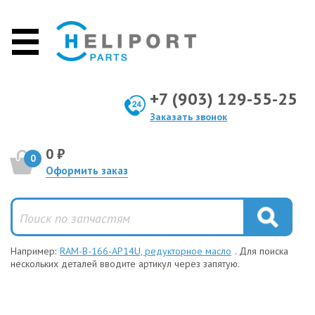
+7 (903) 129-55-25
Заказать звонок
0 ₽
0
Оформить заказ
Например:
RAM-B-166-AP14U, редукторное масло
. Для поиска
нескольких деталей вводите артикул через запятую.