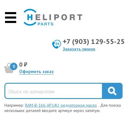
+7 (903) 129-55-25
Заказать звонок
0 ₽
0
Оформить заказ
Например:
RAM-B-166-AP14U, редукторное масло
. Для поиска
нескольких деталей вводите артикул через запятую.