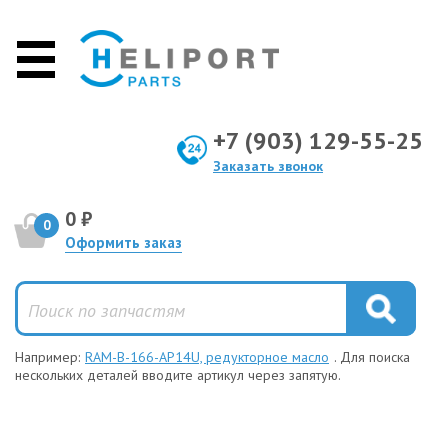
+7 (903) 129-55-25
Заказать звонок
0 ₽
0
Оформить заказ
Например:
RAM-B-166-AP14U, редукторное масло
. Для поиска
нескольких деталей вводите артикул через запятую.