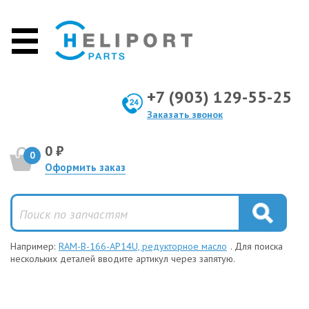
+7 (903) 129-55-25
Заказать звонок
0 ₽
0
Оформить заказ
Например:
RAM-B-166-AP14U, редукторное масло
. Для поиска
нескольких деталей вводите артикул через запятую.