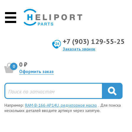
+7 (903) 129-55-25
Заказать звонок
0 ₽
0
Оформить заказ
Например:
RAM-B-166-AP14U, редукторное масло
. Для поиска
нескольких деталей вводите артикул через запятую.