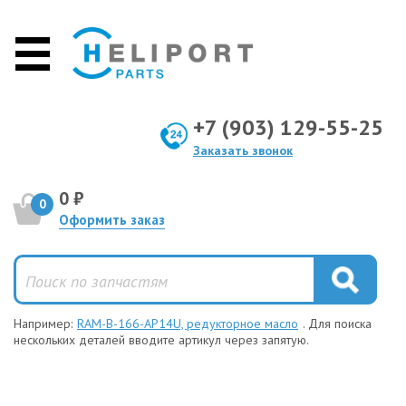
+7 (903) 129-55-25
Заказать звонок
0 ₽
0
Оформить заказ
Например:
RAM-B-166-AP14U, редукторное масло
. Для поиска
нескольких деталей вводите артикул через запятую.