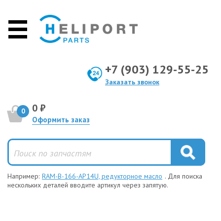
+7 (903) 129-55-25
Заказать звонок
0 ₽
0
Оформить заказ
Например:
RAM-B-166-AP14U, редукторное масло
. Для поиска
нескольких деталей вводите артикул через запятую.