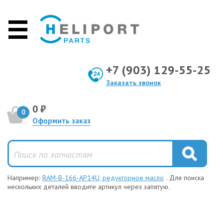
+7 (903) 129-55-25
Заказать звонок
0 ₽
0
Оформить заказ
Например:
RAM-B-166-AP14U, редукторное масло
. Для поиска
нескольких деталей вводите артикул через запятую.