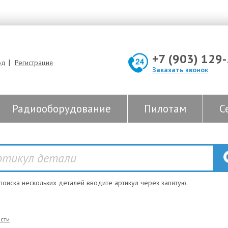
+7 (903) 129
|
од
Регистрация
Заказать звонок
Радиооборудование
Пилотам
С
 поиска нескольких деталей вводите артикул через запятую.
сти