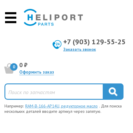
+7 (903) 129-55-25
Заказать звонок
0 ₽
0
Оформить заказ
Например:
RAM-B-166-AP14U, редукторное масло
. Для поиска
нескольких деталей вводите артикул через запятую.