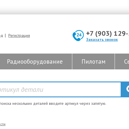
+7 (903) 129
|
од
Регистрация
Заказать звонок
Радиооборудование
Пилотам
С
 поиска нескольких деталей вводите артикул через запятую.
сти