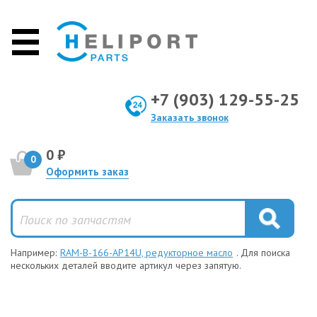
+7 (903) 129-55-25
Заказать звонок
0 ₽
0
Оформить заказ
Например:
RAM-B-166-AP14U, редукторное масло
. Для поиска
нескольких деталей вводите артикул через запятую.