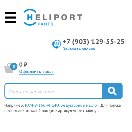
+7 (903) 129-55-25
Заказать звонок
0 ₽
0
Оформить заказ
Например:
RAM-B-166-AP14U, редукторное масло
. Для поиска
нескольких деталей вводите артикул через запятую.