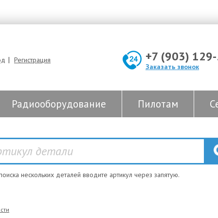
+7 (903) 129
|
од
Регистрация
Заказать звонок
Радиооборудование
Пилотам
С
 поиска нескольких деталей вводите артикул через запятую.
сти