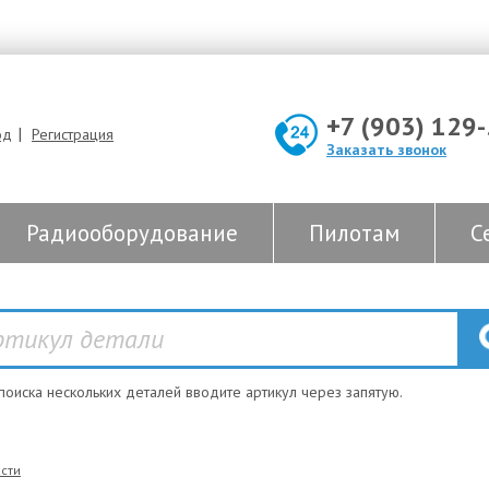
+7 (903) 129
|
од
Регистрация
Заказать звонок
Радиооборудование
Пилотам
С
 поиска нескольких деталей вводите артикул через запятую.
сти