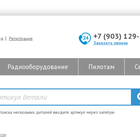
+7 (903) 129
|
од
Регистрация
Заказать звонок
Радиооборудование
Пилотам
С
 поиска нескольких деталей вводите артикул через запятую.
сти