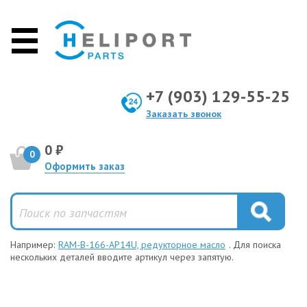
+7 (903) 129-55-25
Заказать звонок
0 ₽
0
Оформить заказ
Например:
RAM-B-166-AP14U, редукторное масло
. Для поиска
нескольких деталей вводите артикул через запятую.