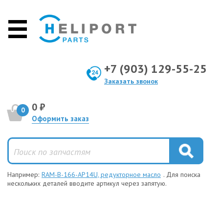
+7 (903) 129-55-25
Заказать звонок
0 ₽
0
Оформить заказ
Например:
RAM-B-166-AP14U, редукторное масло
. Для поиска
нескольких деталей вводите артикул через запятую.