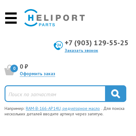
+7 (903) 129-55-25
Заказать звонок
0 ₽
0
Оформить заказ
Например:
RAM-B-166-AP14U, редукторное масло
. Для поиска
нескольких деталей вводите артикул через запятую.