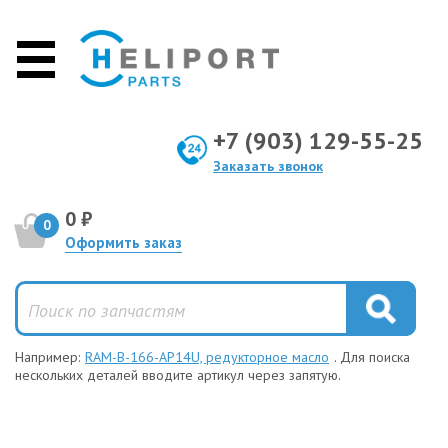
+7 (903) 129-55-25
Заказать звонок
0 ₽
0
Оформить заказ
Например:
RAM-B-166-AP14U, редукторное масло
. Для поиска
нескольких деталей вводите артикул через запятую.