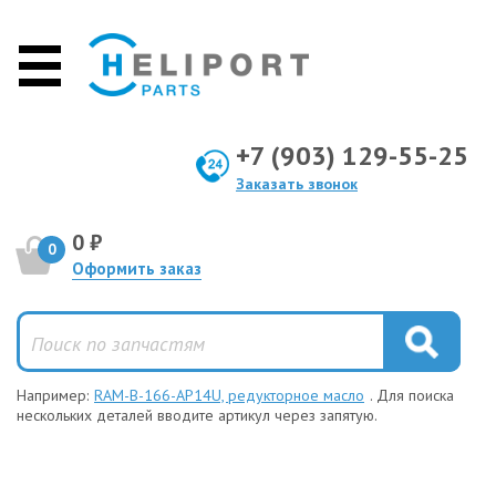
+7 (903) 129-55-25
Заказать звонок
0 ₽
0
Оформить заказ
Например:
RAM-B-166-AP14U, редукторное масло
. Для поиска
нескольких деталей вводите артикул через запятую.