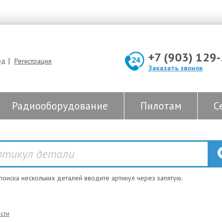
+7 (903) 129
|
од
Регистрация
Заказать звонок
Радиооборудование
Пилотам
С
 поиска нескольких деталей вводите артикул через запятую.
сти