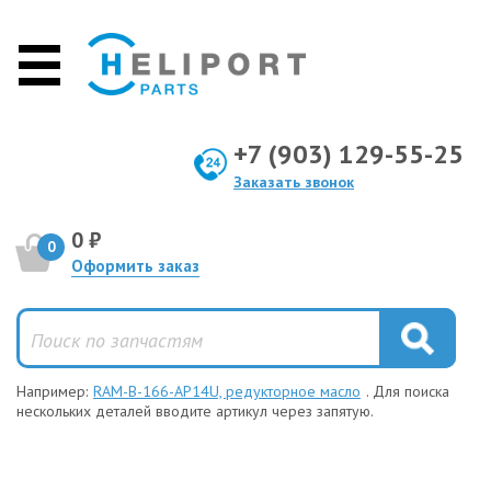
+7 (903) 129-55-25
Заказать звонок
0 ₽
0
Оформить заказ
Например:
RAM-B-166-AP14U, редукторное масло
. Для поиска
нескольких деталей вводите артикул через запятую.