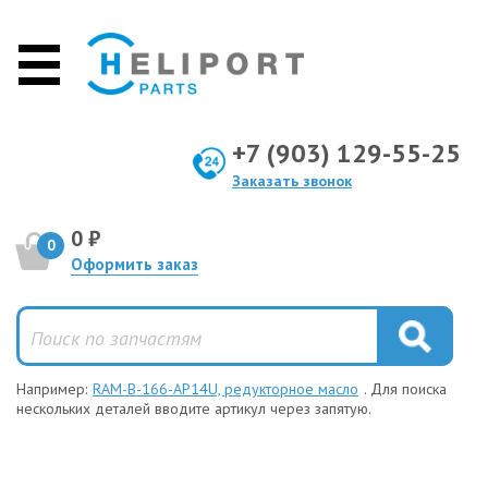
+7 (903) 129-55-25
Заказать звонок
0 ₽
0
Оформить заказ
Например:
RAM-B-166-AP14U, редукторное масло
. Для поиска
нескольких деталей вводите артикул через запятую.