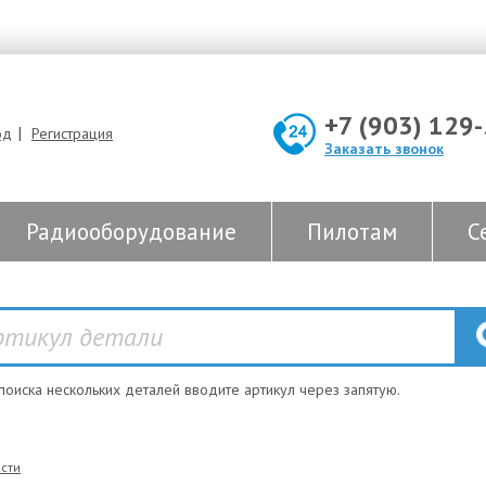
+7 (903) 129
|
од
Регистрация
Заказать звонок
Радиооборудование
Пилотам
С
 поиска нескольких деталей вводите артикул через запятую.
сти