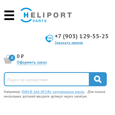
+7 (903) 129-55-25
Заказать звонок
0 ₽
0
Оформить заказ
Например:
RAM-B-166-AP14U, редукторное масло
. Для поиска
нескольких деталей вводите артикул через запятую.