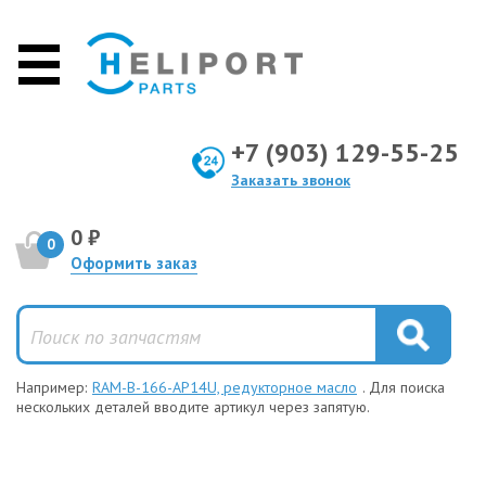
+7 (903) 129-55-25
Заказать звонок
0 ₽
0
Оформить заказ
Например:
RAM-B-166-AP14U, редукторное масло
. Для поиска
нескольких деталей вводите артикул через запятую.