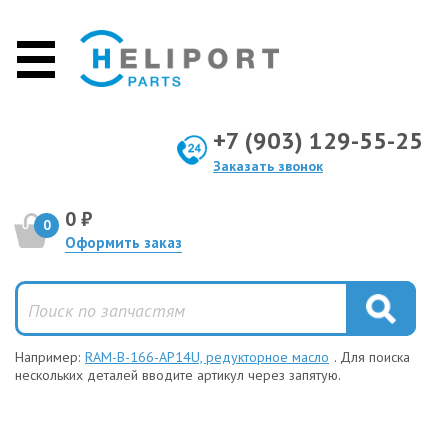
+7 (903) 129-55-25
Заказать звонок
0 ₽
0
Оформить заказ
Например:
RAM-B-166-AP14U, редукторное масло
. Для поиска
нескольких деталей вводите артикул через запятую.