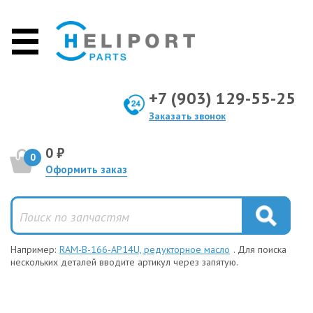
+7 (903) 129-55-25
Заказать звонок
0 ₽
0
Оформить заказ
Например:
RAM-B-166-AP14U, редукторное масло
. Для поиска
нескольких деталей вводите артикул через запятую.