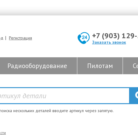
+7 (903) 129
|
од
Регистрация
Заказать звонок
Радиооборудование
Пилотам
С
 поиска нескольких деталей вводите артикул через запятую.
сти