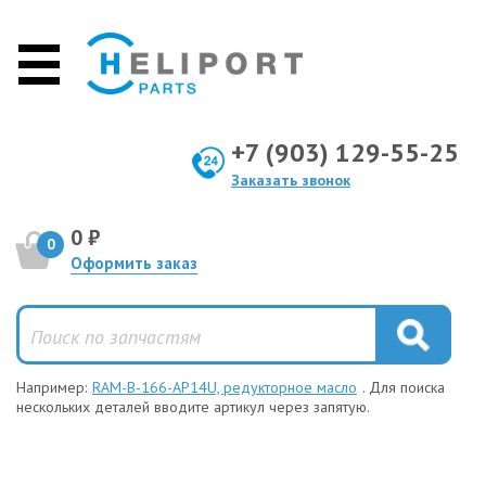
+7 (903) 129-55-25
Заказать звонок
0 ₽
0
Оформить заказ
Например:
RAM-B-166-AP14U, редукторное масло
. Для поиска
нескольких деталей вводите артикул через запятую.