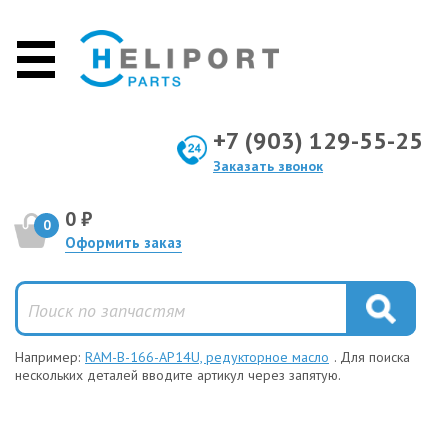
+7 (903) 129-55-25
Заказать звонок
0 ₽
0
Оформить заказ
Например:
RAM-B-166-AP14U, редукторное масло
. Для поиска
нескольких деталей вводите артикул через запятую.