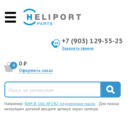
+7 (903) 129-55-25
Заказать звонок
0 ₽
0
Оформить заказ
Например:
RAM-B-166-AP14U, редукторное масло
. Для поиска
нескольких деталей вводите артикул через запятую.