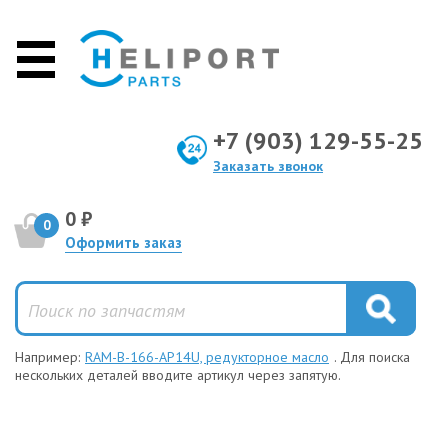
+7 (903) 129-55-25
Заказать звонок
0 ₽
0
Оформить заказ
Например:
RAM-B-166-AP14U, редукторное масло
. Для поиска
нескольких деталей вводите артикул через запятую.