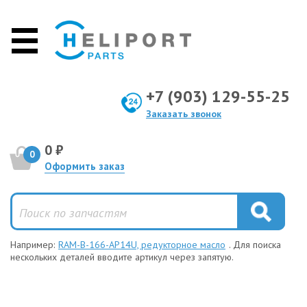
+7 (903) 129-55-25
Заказать звонок
0 ₽
0
Оформить заказ
Например:
RAM-B-166-AP14U, редукторное масло
. Для поиска
нескольких деталей вводите артикул через запятую.