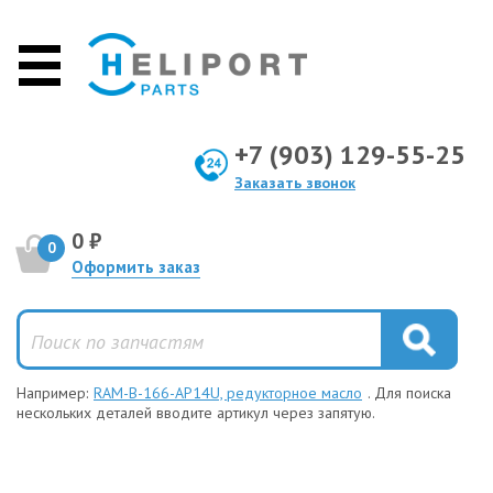
+7 (903) 129-55-25
Заказать звонок
0 ₽
0
Оформить заказ
Например:
RAM-B-166-AP14U, редукторное масло
. Для поиска
нескольких деталей вводите артикул через запятую.