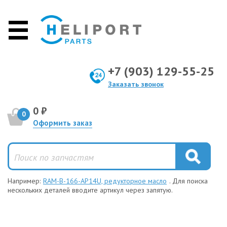
+7 (903) 129-55-25
Заказать звонок
0 ₽
0
Оформить заказ
Например:
RAM-B-166-AP14U, редукторное масло
. Для поиска
нескольких деталей вводите артикул через запятую.