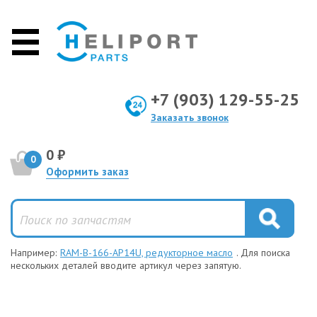
+7 (903) 129-55-25
Заказать звонок
0 ₽
0
Оформить заказ
Например:
RAM-B-166-AP14U, редукторное масло
. Для поиска
нескольких деталей вводите артикул через запятую.