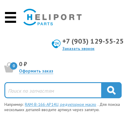
+7 (903) 129-55-25
Заказать звонок
0 ₽
0
Оформить заказ
Например:
RAM-B-166-AP14U, редукторное масло
. Для поиска
нескольких деталей вводите артикул через запятую.