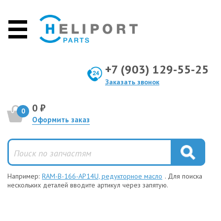
+7 (903) 129-55-25
Заказать звонок
0 ₽
0
Оформить заказ
Например:
RAM-B-166-AP14U, редукторное масло
. Для поиска
нескольких деталей вводите артикул через запятую.