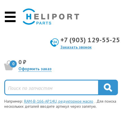
+7 (903) 129-55-25
Заказать звонок
0 ₽
0
Оформить заказ
Например:
RAM-B-166-AP14U, редукторное масло
. Для поиска
нескольких деталей вводите артикул через запятую.