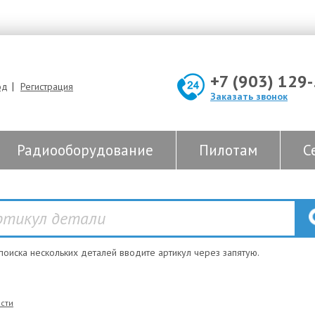
+7 (903) 129
|
од
Регистрация
Заказать звонок
Радиооборудование
Пилотам
С
 поиска нескольких деталей вводите артикул через запятую.
сти