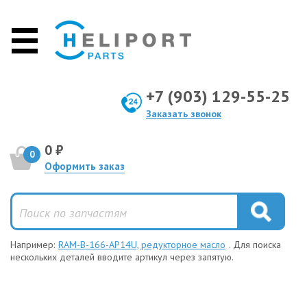
+7 (903) 129-55-25
Заказать звонок
0 ₽
0
Оформить заказ
Например:
RAM-B-166-AP14U, редукторное масло
. Для поиска
нескольких деталей вводите артикул через запятую.