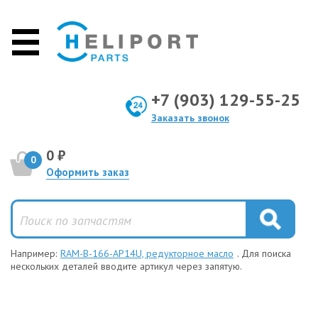
+7 (903) 129-55-25
Заказать звонок
0 ₽
0
Оформить заказ
Например:
RAM-B-166-AP14U, редукторное масло
. Для поиска
нескольких деталей вводите артикул через запятую.