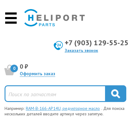
+7 (903) 129-55-25
Заказать звонок
0 ₽
0
Оформить заказ
Например:
RAM-B-166-AP14U, редукторное масло
. Для поиска
нескольких деталей вводите артикул через запятую.